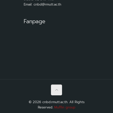
Email: cnbd@rmutt.ac.th
Fanpage
© 2026 cnbd.rmutt.ac.th. All Rights
Reserved.
Muffin group